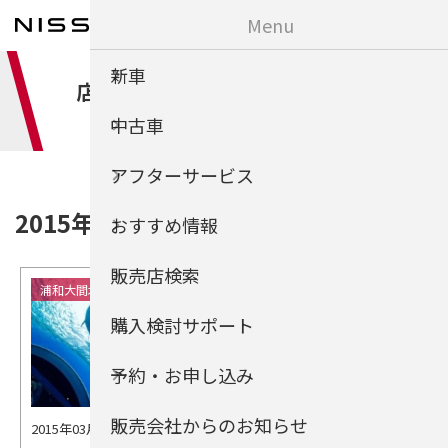
Menu
新車
店舗ブログ | 日産サティオ埼玉
中古車
アフターサービス
2015年3月のブログ記事
おすすめ情報
販売店検索
浦和大間木
春日部
購入検討サポート
予約・お申し込み
販売会社からのお知らせ
2015年03月29日
2015年03月26日