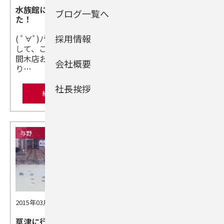
水族館に行ってきまし
こちら春日部店です。
ブログ一覧へ
た！
36
採用情報
( ﾟ∀ﾟ)ﾉ皆さんはじめま
暖かくなったり寒く
して、こんにちわ！ 大
なったりして体調を崩
間木店お客様係りにな
されてはおりません
会社概要
り…
か？ 桜が咲…
社長挨拶
続きを読む
続きを読む
与野
越谷
2015年03月23日
2015年03月21日
草津に行ってまいりま
決算セール＆メンテナ