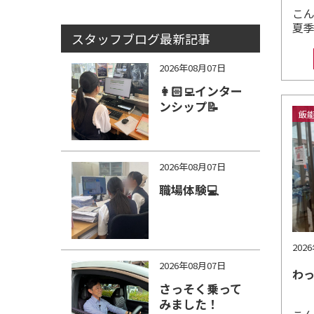
こ
夏
スタッフブログ最新記事
2026年08月07日
👩🏻‍💻インター
ンシップ📝
飯
2026年08月07日
職場体験💻
202
2026年08月07日
わ
さっそく乗って
みました！