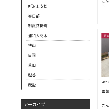
こ
＼
所沢上安松
春日部
朝霞膝折町
浦和大間木
飯
狭山
白岡
草加
越谷
202
飯能
電
アーカイブ
こ