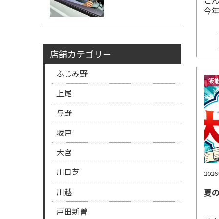
こ
今
店舗カテゴリー
ふじみ野
飯
上尾
与野
坂戸
大宮
川口芝
202
川越
夏の
戸田新曽