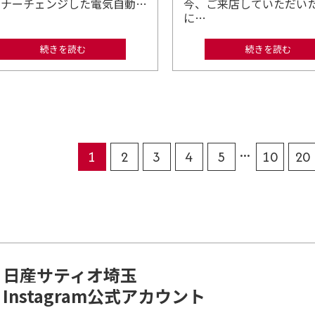
イナーチェンジした電気自動…
今、ご来店していただい
に…
続きを読む
続きを読む
...
1
2
3
4
5
10
20
日産サティオ埼玉
Instagram公式アカウント