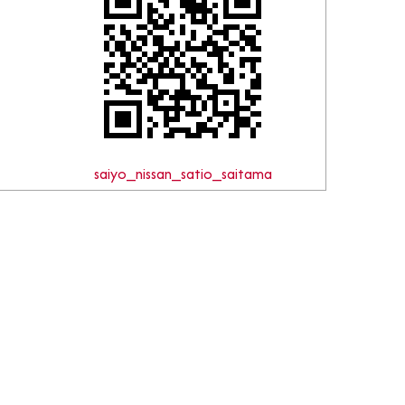
saiyo_nissan_satio_saitama