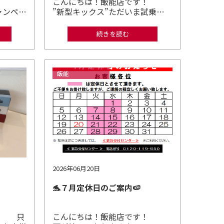
す！
こんにちは！飯能店です！
ャンペ…
”新型キックス”ただいま試乗…
続きを読む
飯能
2026年06月20日
🐬７月定休日のご案内🍉
！ 只
こんにちは！飯能店です！