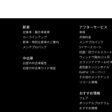
新車
アフターサービス
試乗車・展示車検索
車検
カーラインアップ
点検料金
新車・特別仕様車のご案内
メンテプロパック
メンテプロパック
5イヤーズコート
抗菌・抗ウイルスコー
ウィンドウ撥水12ヶ月
中古車
スラッジナイザー＆AT
日産の中古車販売
高性能エンジンオイル
日産の中古車ワイド保証
KeePer（キーパー）
その他のメンテナンス
リコール情報
おすすめ情報
フェア
オリジナルプログラム
おすすめ情報