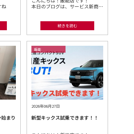
す！
こんにちは！飯能店です！
すね
本日のブログは、サービス新商…
続きを読む
飯能
2026年06月27日
ン始まり
新型キックス試乗できます！！