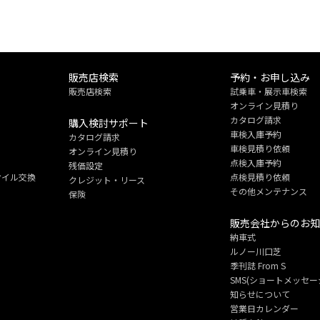
販売店検索
予約・お申し込み
販売店検索
試乗車・展示車検索
オンライン見積り
カタログ請求
購入検討サポート
車検入庫予約
カタログ請求
ト
車検見積り依頼
オンライン見積り
点検入庫予約
残価設定
オイル交換
点検見積り依頼
クレジット・リース
その他メンテナンス
保険
販売会社からのお
納車式
ルノー川口芝
季刊誌 From S
SMS(ショートメッセ
知らせについて
営業日カレンダー