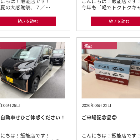
んにちは！飯能店です！
こんにちは！飯能店で
 夏の大感謝祭、７／…
今年も「軽でトクトクキ
続きを読む
続きを読む
能
飯能
6年06月26日
2026年06月22日
気自動車ぜひご体感ください！
ご来場記念品😊
んにちは！飯能店です！
こんにちは！飯能店です