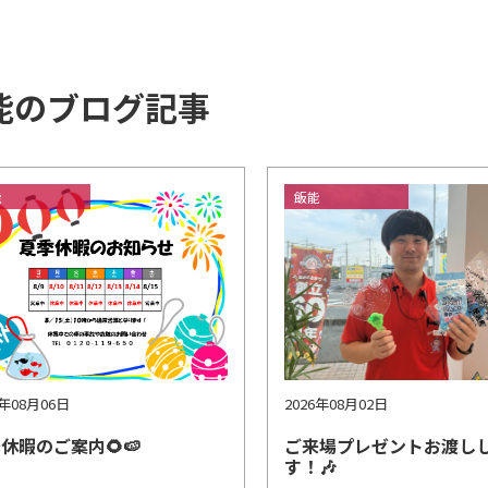
能のブログ記事
能
飯能
6年08月06日
2026年08月02日
休暇のご案内🌻🍉
ご来場プレゼントお渡し
す！🎶