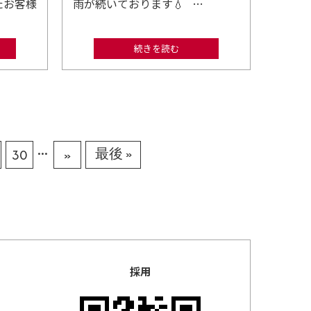
たお客様
雨が続いております💧 …
続きを読む
...
30
»
最後 »
採用