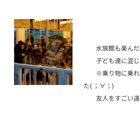
水族館も楽んだ
子ども達に混じっ
※乗り物に乗れな
た( ；∀；)
友人をすごい遠め