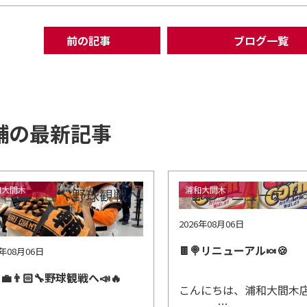
前の記事
ブログ一覧
舗の最新記事
和大間木
浦和大間木
2026年08月06日
🍫🍭リニューアル🍬🍪
6年08月06日
‍💼👨🏻‍🔧野球観戦へ📣🔥
こんにちは、浦和大間木店
…