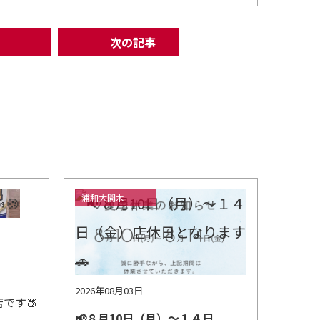
次の記事
浦和大間木
2026年08月03日
です🍑
📢８月10日（月）～１４日