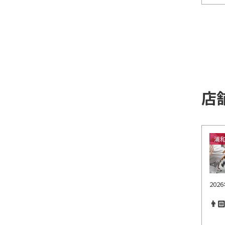
店
浦
202
👨