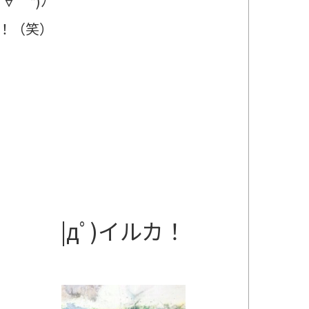
｀*)ﾉ
！（笑）
|дﾟ)イルカ！