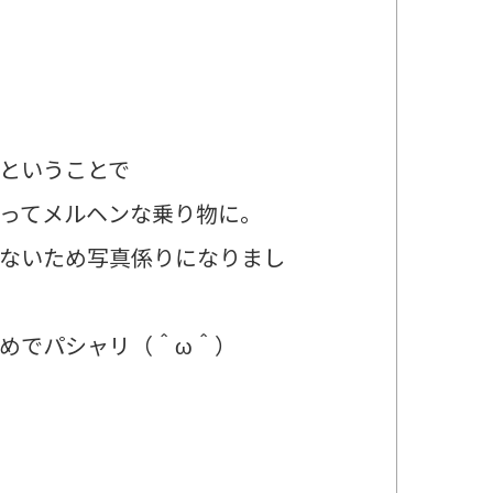
ということで
てメルヘンな乗り物に。
いため写真係りになりまし
でパシャリ（＾ω＾）