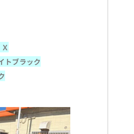
７Ｘ
イトブラック
ク