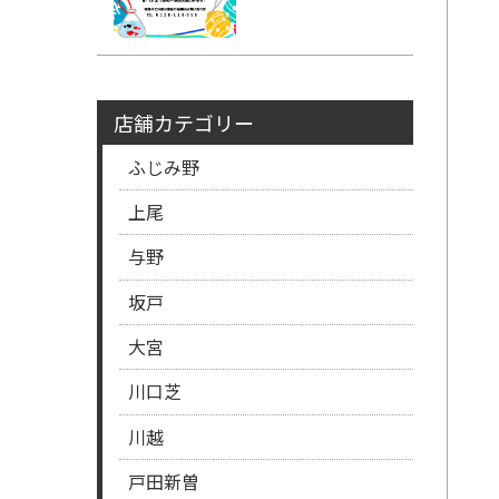
店舗カテゴリー
ふじみ野
上尾
与野
坂戸
大宮
川口芝
川越
戸田新曽