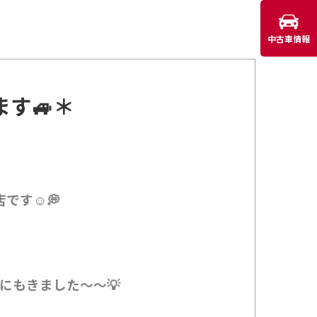
中古車情報
す🚙＊
です☺💭
にもきました～～💡