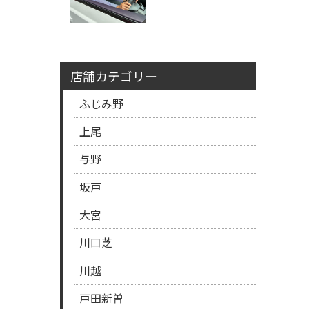
店舗カテゴリー
ふじみ野
上尾
与野
坂戸
大宮
川口芝
川越
戸田新曽