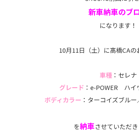
新車納車のブ
になります！
10月11日（土）に髙橋CA
車種
：セレナ
グレード
：e-POWER ハ
ボディカラー
：ターコイズブルー
納車
を
させていただき