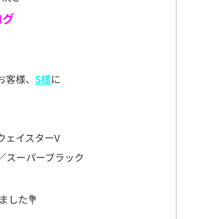
ログ
のお客様、
S様
に
イウェイスターV
／スーパーブラック
ました💐