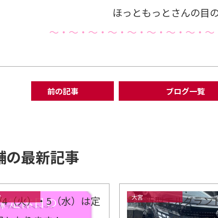
ほっともっとさんの目
～・～・～・～・～・～・～・～・～
前の記事
ブログ一覧
舗の最新記事
宮
大宮