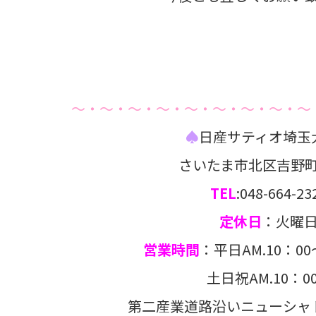
～・～・～・～・～・～・～・～・～
♠
日産サティオ埼玉
さいたま市北区吉野町1-
TEL
:048-664-23
定休日
：火曜
営業時間
：平日AM.10：00
土日祝AM.10：00～P
第二産業道路沿いニューシャ