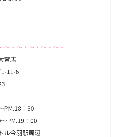
・～・～・～・～・～・
大宮店
11-6
23
日
～PM.18：30
M.19：00
トル今羽駅周辺