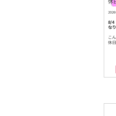
202
8/
な
こ
休