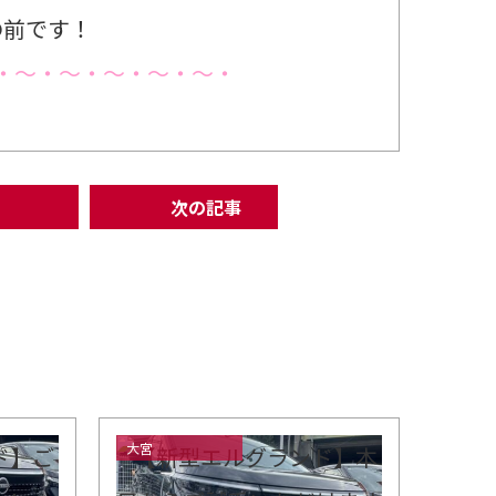
の前です！
・～・～・～・～・～・
次の記事
大宮