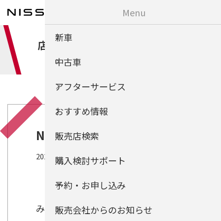
Menu
新車
店舗ブログ | 日産サティオ埼玉
中古車
アフターサービス
おすすめ情報
NEW！日産オーラ🚗
販売店検索
2024年06月15日
｜
越谷
購入検討サポート
予約・お申し込み
みなさまこんにちは！越谷店です。
販売会社からのお知らせ