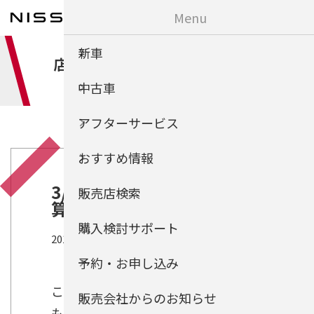
Menu
新車
店舗ブログ | 日産サティオ埼玉
中古車
アフターサービス
おすすめ情報
3/5～3/8お客様感謝祭&決
販売店検索
算セール開催中!!
購入検討サポート
2015年03月08日
｜
上尾
予約・お申し込み
こんにちは、３月になり、暖かい日
販売会社からのお知らせ
も増えてきました、季節の変わり目