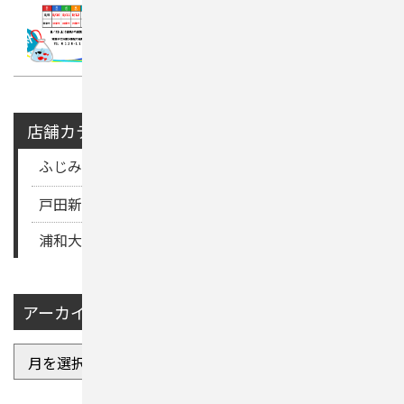
店舗カテゴリー
ふじみ野
上尾
与野
坂戸
大宮
川口芝
川越
戸田新曽
所沢上安松
春日部
朝霞膝折町
浦和大間木
狭山
白岡
草加
越谷
飯能
アーカイブ