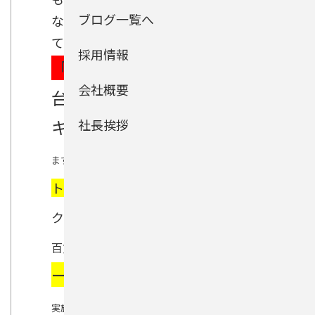
ブログ一覧へ
なので、体調管理をしっかりしなく
てはいけないと思います。今月は
採用情報
「決算」
「期間・
と言う事で、
会社概要
台数限定」「自動ブレー
キ・ナビ付車」
社長挨拶
のご案内をさせて頂き
「セレナ」「ディズ」「ノー
ます。
ト」
在庫お買得車! 大人気「オーテッ
クカスタムカー」
をご成約頂くと有名
「デザイナ
百貨店で取り扱っている
ーズ家電」2点プレゼント!
を
実施しております。是非この機会にご家族でご来店