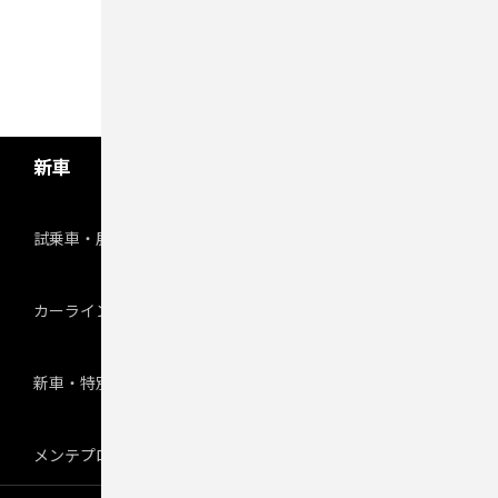
新車
試乗車・展示車検索
カーラインアップ
新車・特別仕様車のご案内
メンテプロパック