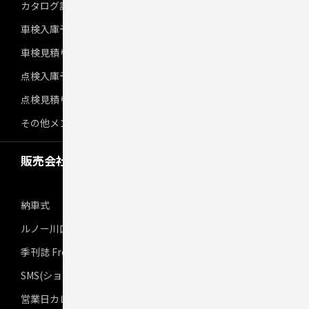
カタログ請求
車検入庫予約
車検見積り依頼
点検入庫予約
点検見積り依頼
その他メンテナンス
販売会社からのお知らせ
納車式
ルノー川口芝
季刊誌 From S
SMS(ショートメッセージサービス)でのお知らせについて
営業日カレンダー