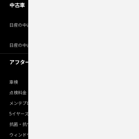
中古車
日産の中古車販売
日産の中古車ワイド保証
アフターサービス
車検
点検料金
メンテプロパック
5イヤーズコート
抗菌・抗ウイルスコート
ウィンドウ撥水12ヶ月