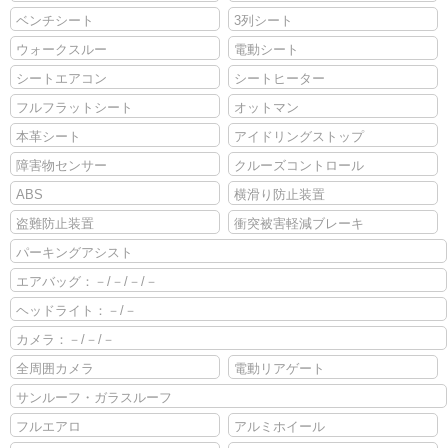
ベンチシート
3列シート
ウォークスルー
電動シート
シートエアコン
シートヒーター
フルフラットシート
オットマン
本革シート
アイドリングストップ
障害物センサー
クルーズコントロール
ABS
横滑り防止装置
盗難防止装置
衝突被害軽減ブレーキ
パーキングアシスト
エアバッグ：－/－/－/－
ヘッドライト：－/－
カメラ：－/－/－
全周囲カメラ
電動リアゲート
サンルーフ・ガラスルーフ
フルエアロ
アルミホイール