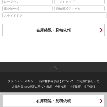
ローダウン
リフトアップ
寒冷地仕様
過給器設定モデル
スライドドア：
在庫確認・見積依頼
プライバシーポリシー
所有権解除手続きについて
ご利用にあたって
古物営業法の規定に基づく表示
会社概要
社長挨拶
採用情報
古物商登録：埼玉県公安委員会 古物商許可証番号：第431350027290
在庫確認・見積依頼
Copyright ©
2026 Nissan-Satio-Saitama Co.,Ltd All Rights Reserved.