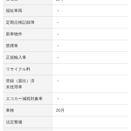
福祉車両
－
定期点検記録簿
－
新車物件
－
禁煙車
－
正規輸入車
－
リサイクル料
登録（届出）済
－
未使用車
エコカー減税対象車
－
車検
20月
法定整備