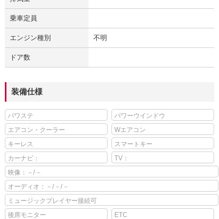
乗車定員
エンジン種別
不明
ドア数
装備仕様
パワステ
パワーウインドウ
エアコン・クーラー
Wエアコン
キーレス
スマートキー
カーナビ：
TV：
映像：－/－
オーディオ：－/－/－
ミュージックプレイヤー接続可
後席モニター
ETC